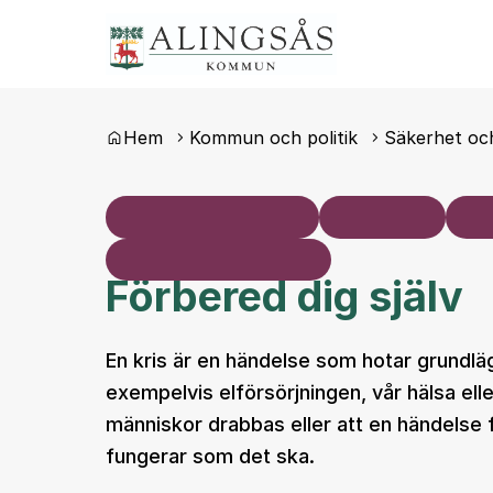
Du är här:
Hem
Kommun och politik
Säkerhet oc
Förbered dig själv
En kris är en händelse som hotar grundlä
exempelvis elförsörjningen, vår hälsa ell
människor drabbas eller att en händelse 
fungerar som det ska.