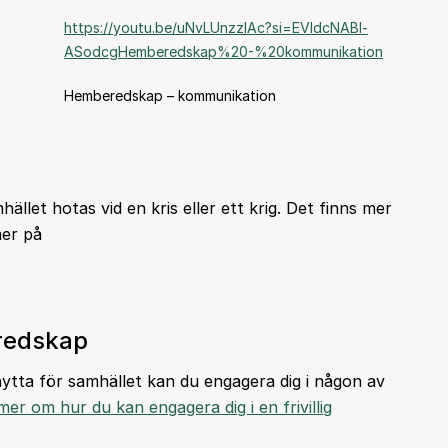
https://youtu.be/uNvLUnzzIAc?si=EVIdcNABl-
ASodcgHemberedskap%20-%20kommunikation
Hemberedskap – kommunikation
hället hotas vid en kris eller ett krig. Det finns mer
mer på
eredskap
ytta för samhället kan du engagera dig i någon av
mer om hur du kan engagera dig i en frivillig