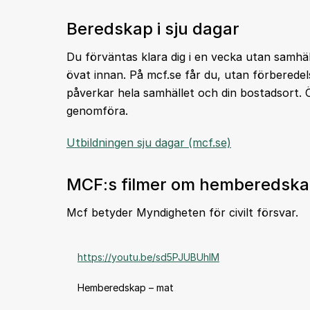
Beredskap i sju dagar
Du förväntas klara dig i en vecka utan samhäl
övat innan. På mcf.se får du, utan förberede
påverkar hela samhället och din bostadsort. Ö
genomföra.
Utbildningen sju dagar (mcf.se)
MCF:s filmer om hemberedsk
Mcf betyder Myndigheten för civilt försvar.
https://youtu.be/sd5PJUBUhIM
Hemberedskap – mat