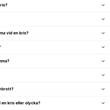
ris?
ma vid en kris?
?
emma?
avbrott?
en kris eller olycka?