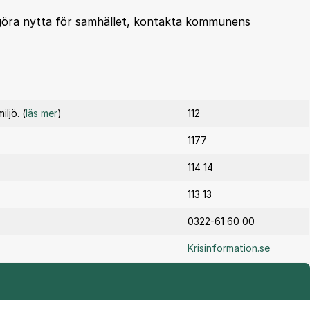
 göra nytta för samhället, kontakta kommunens
ljö. (
läs mer
)
112
1177
114 14
113 13
0322-61 60 00
Krisinformation.se