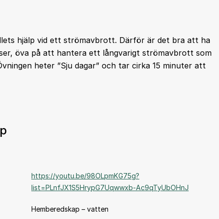
lets hjälp vid ett strömavbrott. Därför är det bra att ha
lser, öva på att hantera ett långvarigt strömavbrott som
vningen heter ”Sju dagar” och tar cirka 15 minuter att
ap
https://youtu.be/98OLpmKG75g?
list=PLnfJX1S5HrypG7Uqwwxb-Ac9qTyUbOHnJ
Hemberedskap – vatten