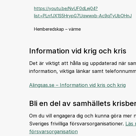
https://youtu.be/NvUF0dLej04?
list=PLnfJX1S5HrypG7Uqwwxb-Ac9qTyUbOHnJ
Hemberedskap – värme
Information vid krig och kris
Det är viktigt att hålla sig uppdaterad när sam
information, viktiga länkar samt telefonnum
Alingsas.se – Information vid kris och krig
Bli en del av samhällets krisb
Om du vill engagera dig och kunna göra mer n
Sveriges frivilliga försvarsorganisationer.
Läs 
försvarsorganisation