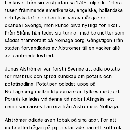
beskriver från sin västgötaresa 1746 följande: ”Flera
tusen främmande amerikanska, engelska, holländska
och tyska löf- och barrträd varav många voro
okända i Sverige, men kunde bliva nyttiga för riket”.
Från Skåne hämtades sju tunnor med boknötter som
såddes framförallt på Nolhaga berg. Gångstigen från
staden förvandlades av Alströmer till en vacker allé
av planterade lövträd.
Jonas Alströmer var först i Sverige att odla potatis
för matbruk och spred kunskap om potatis och
potatisodling. Potatisen odlades uppe på
Nolhagaberg mellan klipporna som fylldes med jord.
Potatis kallades vid denna tid nolor i Alingsås, ett
namn som anses härröra från Alströmers Nolhaga.
Alströmer odlade även tobak på sina ägor. För att
möta efterfrågan på pipor startade han ett kritbruk