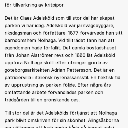
för tillverkning av kritpipor.
Det är Claes Adelsköld som till stor del har skapat
parken vi har idag. Adelsköld var järnvägsbyggare,
riksdagsman och författare. 1877 förvärvade han sitt
barndomshem Nolhaga. Vid tillträdet fann han att
egendomen hade förfallit. Det gamla bostadshuset
från Johan Alströmer revs och 1880 lät Adelsköld
uppföra Nolhaga slott efter ritningar gjorda av
göteborgsarkitekten Adrian Pettersson. Det är en
patriciervilla i italiensk nyrenässansstil. En hektisk tid
av upprustning av parken följde. Efter några års
omfattande arbete förvandlades parken och
trädgården till en grönskande oas.
Till stor del är det Adelskölds förtjänst att Nolhaga
park blivit omskriven för sin skönhet. Alingsåsborna
var välkomna att lustvandra både på berget och i