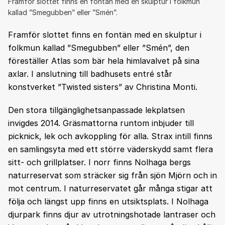
Framför slottet finns en fontän med en skulptur i folkmun
kallad ”Smegubben” eller ”Smén”.
Framför slottet finns en fontän med en skulptur i
folkmun kallad ”Smegubben” eller ”Smén”, den
föreställer Atlas som bär hela himlavalvet på sina
axlar. I anslutning till badhusets entré står
konstverket ”Twisted sisters” av Christina Monti.
Den stora tillgänglighetsanpassade lekplatsen
invigdes 2014. Gräsmattorna runtom inbjuder till
picknick, lek och avkoppling för alla. Strax intill finns
en samlingsyta med ett större väderskydd samt flera
sitt- och grillplatser. I norr finns Nolhaga bergs
naturreservat som sträcker sig från sjön Mjörn och in
mot centrum. I naturreservatet går många stigar att
följa och längst upp finns en utsiktsplats. I Nolhaga
djurpark finns djur av utrotningshotade lantraser och