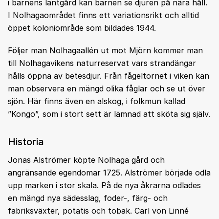
i barnens lantgård kan barnen se djuren på nära håll.
I Nolhagaområdet finns ett variationsrikt och alltid
öppet koloniområde som bildades 1944.
Följer man Nolhagaallén ut mot Mjörn kommer man
till Nolhagavikens naturreservat vars strandängar
hålls öppna av betesdjur. Från fågeltornet i viken kan
man observera en mängd olika fåglar och se ut över
sjön. Här finns även en alskog, i folkmun kallad
”Kongo”, som i stort sett är lämnad att sköta sig själv.
Historia
Jonas Alströmer köpte Nolhaga gård och
angränsande egendomar 1725. Alströmer började odla
upp marken i stor skala. På de nya åkrarna odlades
en mängd nya sädesslag, foder-, färg- och
fabriksväxter, potatis och tobak. Carl von Linné