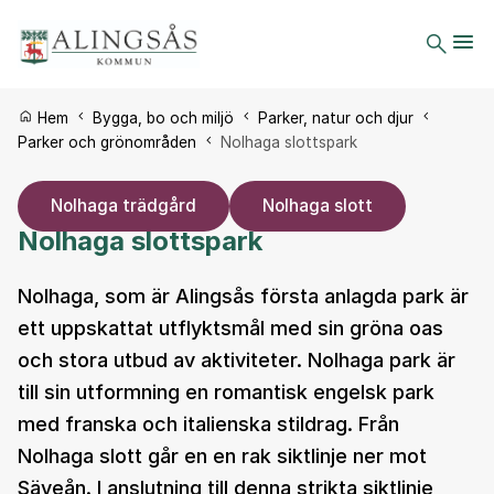
Du är här:
Hem
Bygga, bo och miljö
Parker, natur och djur
Parker och grönområden
Nolhaga slottspark
Nolhaga trädgård
Nolhaga slott
Nolhaga slottspark
Nolhaga, som är Alingsås första anlagda park är
ett uppskattat utflyktsmål med sin gröna oas
och stora utbud av aktiviteter. Nolhaga park är
till sin utformning en romantisk engelsk park
med franska och italienska stildrag. Från
Nolhaga slott går en en rak siktlinje ner mot
Säveån. I anslutning till denna strikta siktlinje