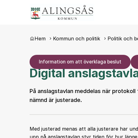
Du är här:
Hem
Kommun och politik
Politik och b
Information om att överklaga beslut
Digital anslagstavl
På anslagstavlan meddelas när protokol
nämnd är justerade.
Med justerad menas att alla justerare har un
upp på anslagstavlan styr tiden för hur länge