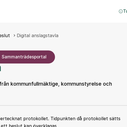
T
eslut
Digital anslagstavla
Sammanträdesportal
a
l från kommunfullmäktige, kommunstyrelse och
dertecknat protokollet. Tidpunkten då protokollet sätts
 ett beslut kan överklagas.