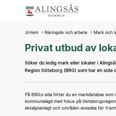
Du är här:
Hem
Näringsliv och arbete
Mark och l
Privat utbud av lok
Söker du ledig mark eller lokaler i Aling
Region Göteborg (BRG) som har en sida d
På BRG:s sida hittar du en markdatabas som är
kommunalägd med fokus på Göteborgsregione
detaljplanlagt och områden avsedda för framt