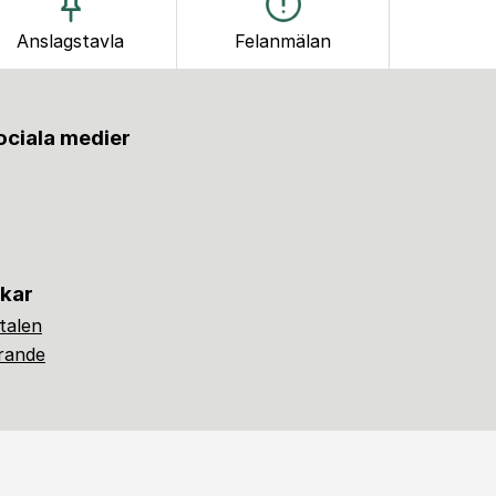
Anslagstavla
Felanmälan
sociala medier
nkar
alen
ärande