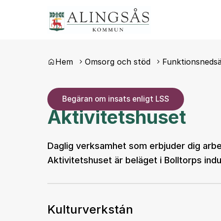
Du är här:
Hem
Omsorg och stöd
Funktionsnedsä
Begäran om insats enligt LSS
Aktivitetshuset
Daglig verksamhet som erbjuder dig arbet
Aktivitetshuset är beläget i Bolltorps ind
Kulturverkstán