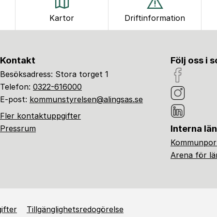
Kartor
Driftinformation
Kontakt
Följ oss i 
Besöksadress: Stora torget 1
Telefon:
0322-616000
E-post:
kommunstyrelsen@alingsas.se
Fler kontaktuppgifter
Interna lä
Pressrum
Kommunport
Arena för l
ifter
Tillgänglighetsredogörelse