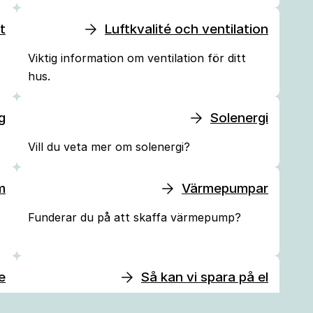
t
Luftkvalité och ventilation
Viktig information om ventilation för ditt
hus.
g
Solenergi
Vill du veta mer om solenergi?
m
Värmepumpar
Funderar du på att skaffa värmepump?
e
Så kan vi spara på el
Tips och fakta om el och elbesparingar.