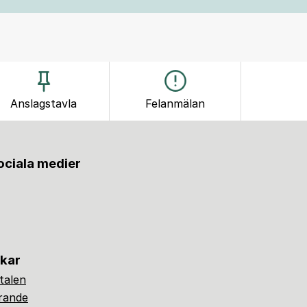
Anslagstavla
Felanmälan
sociala medier
nkar
alen
ärande