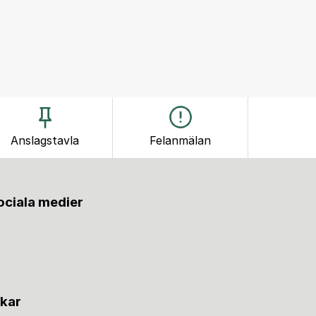
Anslagstavla
Felanmälan
sociala medier
nkar