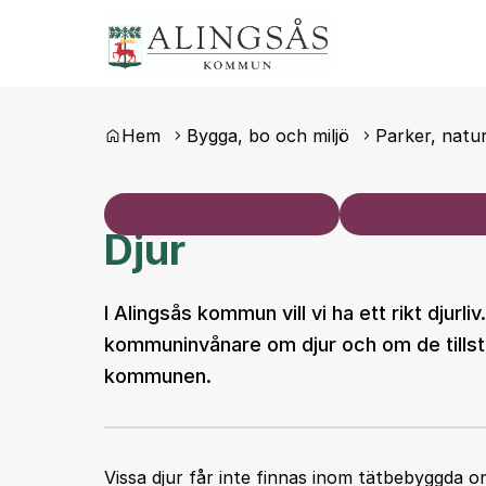
Du är här:
Hem
Bygga, bo och miljö
Parker, natur
Djur
I Alingsås kommun vill vi ha ett rikt djurli
kommuninvånare om djur och om de tillstå
kommunen.
Vissa djur får inte finnas inom tätbebyggda