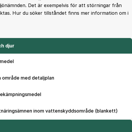
iljönämnden. Det är exempelvis för att störningar från
ktas. Hur du söker tillståndet finns mer information om i
ch djur
smedel
om område med detaljplan
v bekämpningsmedel
tnäringsämnen inom vattenskyddsområde (blankett)