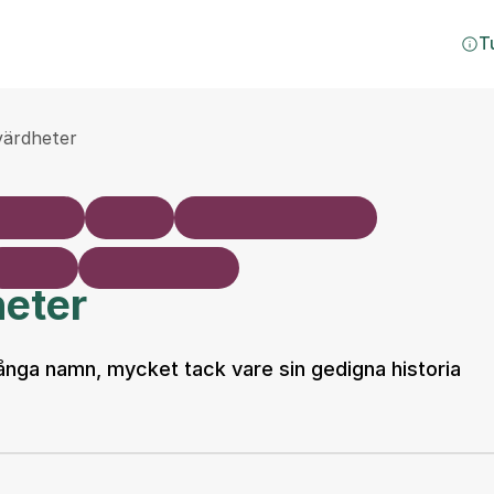
T
värdheter
heter
nga namn, mycket tack vare sin gedigna historia