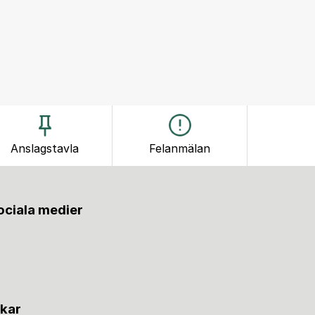
Anslagstavla
Felanmälan
sociala medier
nkar