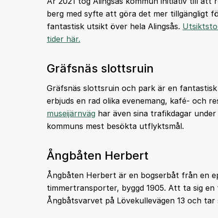
År 2021 tog Alingsås kommun initiativ till at
berg med syfte att göra det mer tillgängligt f
fantastisk utsikt över hela Alingsås.
Utsiktst
tider här.
Gräfsnäs slottsruin
Gräfsnäs slottsruin och park är en fantastis
erbjuds en rad olika evenemang, kafé- och 
museijärnväg
har även sina trafikdagar under
kommuns mest besökta utflyktsmål.
Ångbåten Herbert
Ångbåten Herbert är en bogserbåt från en e
timmertransporter, byggd 1905. Att ta sig en 
Ångbåtsvarvet på Lövekullevägen 13 och tar 