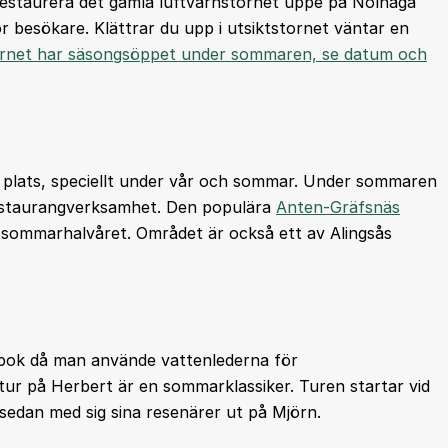
t restaurera det gamla luftvärnstornet uppe på Nolhaga
ör besökare. Klättrar du upp i utsiktstornet väntar en
ornet har säsongsöppet under sommaren, se datum och
k plats, speciellt under vår och sommar. Under sommaren
restaurangverksamhet. Den populära
Anten-Gräfsnäs
 sommarhalvåret. Området är också ett av Alingsås
pok då man använde vattenlederna för
tur på Herbert är en sommarklassiker. Turen startar vid
sedan med sig sina resenärer ut på Mjörn.