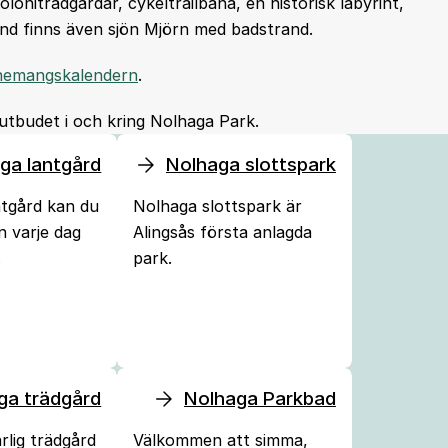
oniträdgårdar, cykeltrailbana, en historisk labyrint,
nd finns även sjön Mjörn med badstrand.
nemangskalendern
.
 utbudet i och kring Nolhaga Park.
ga lantgård
Nolhaga slottspark
ntgård kan du
Nolhaga slottspark är
n varje dag
Alingsås första anlagda
.
park.
ga trädgård
Nolhaga Parkbad
rlig trädgård
Välkommen att simma,