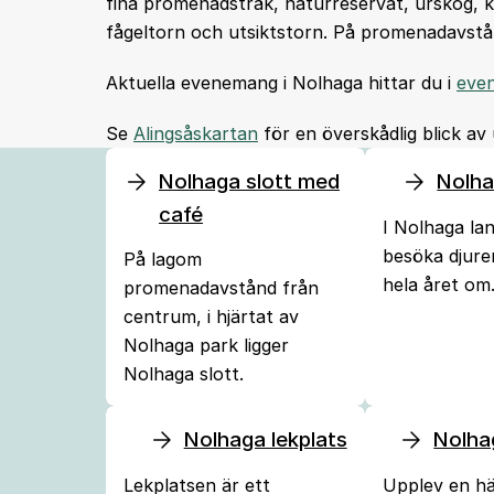
fina promenadstråk, naturreservat, urskog, kol
fågeltorn och utsiktstorn. På promenadavstå
Aktuella evenemang i Nolhaga hittar du i
eve
Se
Alingsåskartan
för en överskådlig blick av
Nolhaga slott med
Nolha
café
I Nolhaga la
besöka djure
På lagom
hela året om
promenadavstånd från
centrum, i hjärtat av
Nolhaga park ligger
Nolhaga slott.
Nolhaga lekplats
Nolha
Lekplatsen är ett
Upplev en hä