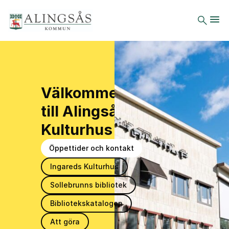
Du är här:
Hem
Uppleva
och göra
Välkommen
Alingsås
till Alingsås
Kulturhus
Kulturhus
Öppettider och kontakt
Ingareds Kulturhus
Sollebrunns bibliotek
Bibliotekskatalogen
Att göra