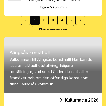
Ingareds kulturhus
chevron_left
chevron_right
1
2
3
4
5
Förgående sida
Gå till sida
Gå till sida
Gå till sida
Gå till sida
Gå till sida
Nästa sida
Fler evenemang
Alingsås konsthall
Välkommen till Alingsås konsthall! Här kan du
läsa om aktuell utställning, tidigare
utställningar, vad som händer i konsthallen
framöver och om den offentliga konst som
finns i Alingsås kommun.
Kulturnatta 2026