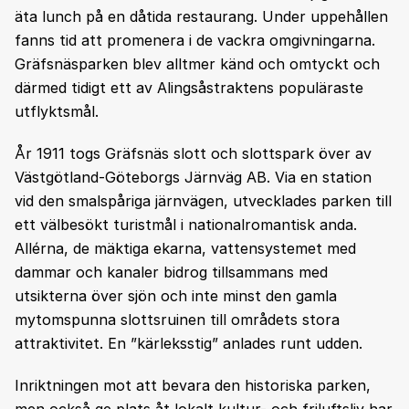
äta lunch på en dåtida restaurang. Under uppehållen
fanns tid att promenera i de vackra omgivningarna.
Gräfsnäsparken blev alltmer känd och omtyckt och
därmed tidigt ett av Alingsåstraktens populäraste
utflyktsmål.
År 1911 togs Gräfsnäs slott och slottspark över av
Västgötland-Göteborgs Järnväg AB. Via en station
vid den smalspåriga järnvägen, utvecklades parken till
ett välbesökt turistmål i nationalromantisk anda.
Allérna, de mäktiga ekarna, vattensystemet med
dammar och kanaler bidrog tillsammans med
utsikterna över sjön och inte minst den gamla
mytomspunna slottsruinen till områdets stora
attraktivitet. En ”kärleksstig” anlades runt udden.
Inriktningen mot att bevara den historiska parken,
men också ge plats åt lokalt kultur- och friluftsliv har