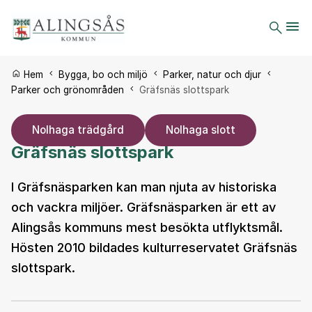
Du är här:
Hem
Bygga, bo och miljö
Parker, natur och djur
Parker och grönområden
Gräfsnäs slottspark
Nolhaga trädgård
Nolhaga slott
Gräfsnäs slottspark
I Gräfsnäsparken kan man njuta av historiska
och vackra miljöer. Gräfsnäsparken är ett av
Alingsås kommuns mest besökta utflyktsmål.
Hösten 2010 bildades kulturreservatet Gräfsnäs
slottspark.