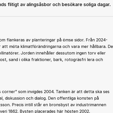
 flitigt av alingsåsbor och besökare soliga dagar.
om flankeras av planteringar på ömse sidor. Från 2024-
ör att möta klimatförändringarna och vara mer hållbara. De
linatörer. Jorden innehåller dessutom ingen torv eller
st, sand i olika fraktioner, bark, rotogräsfri lera och
rs corner” som invigdes 2004. Tanken är att detta ska ses
, diskussion och dialog. Den offentliga konsten på
sson. Precis intill står en bronsbyst av industrimannen
fveri 1862. Bysten placerades här hösten 2002.