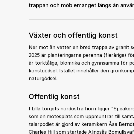
trappan och möblemanget längs ån används
Växter och offentlig konst
Ner mot ån vetter en bred trappa av granit s
2025 är planteringarna perenna (fleråriga) f
är torktåliga, blomrika och gynnsamma för pol
konstgödsel. Istället innehåller den grönkompo
naturgödsel.
Offentlig konst
I Lilla torgets nordöstra hörn ligger ”Speake
som en mötesplats som uppmuntrar till samtal
talarpodiet är gjord av keramikern Åsa Berndt
Charles Hill som startade Alingsås Bomullsvä