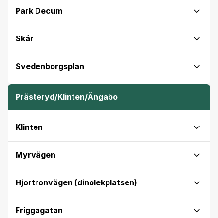
Park Decum
Skår
Svedenborgsplan
Prästeryd/Klinten/Ängabo
Klinten
Myrvägen
Hjortronvägen (dinolekplatsen)
Friggagatan