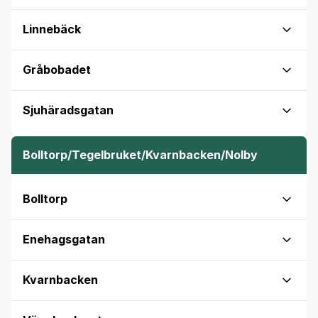
Linnebäck
Gråbobadet
Sjuhäradsgatan
Bolltorp/Tegelbruket/Kvarnbacken/Nolby
Bolltorp
Enehagsgatan
Kvarnbacken