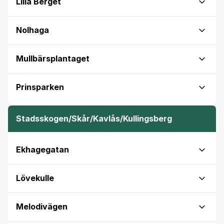
Lilla Berget
Nolhaga
Mullbärsplantaget
Prinsparken
Stadsskogen/Skår/Kavlås/Kullingsberg
Ekhagegatan
Lövekulle
Melodivägen