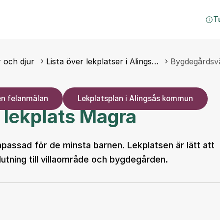
T
 och djur
Lista över lekplatser i Alings…
Bygdegårdsv
en felanmälan
Lekplatsplan i Alingsås kommun
lekplats Magra
npassad för de minsta barnen. Lekplatsen är lätt att
lutning till villaområde och bygdegården.