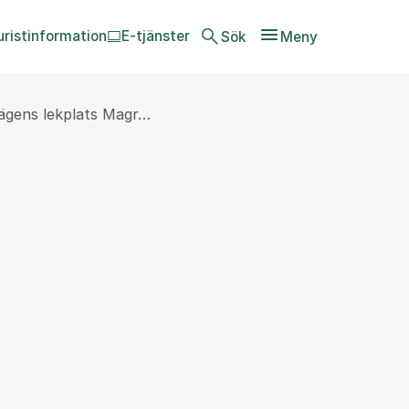
uristinformation
E-tjänster
Sök
Meny
ägens lekplats Magr…