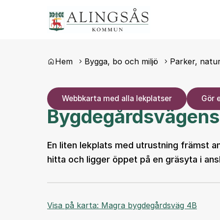
Du är här:
Hem
Bygga, bo och miljö
Parker, natur
Webbkarta med alla lekplatser
Gör 
Bygdegårdsvägens 
En liten lekplats med utrustning främst a
hitta och ligger öppet på en gräsyta i ans
Visa på karta: Magra bygdegårdsväg 4B