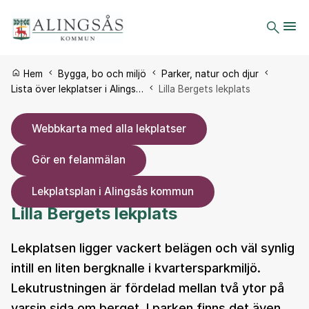
Du är här:
Hem
Bygga, bo och miljö
Parker, natur och djur
Lista över lekplatser i Alings…
Lilla Bergets lekplats
Webbkarta med alla lekplatser
Gör en felanmälan
Lekplatsplan i Alingsås kommun
Lilla Bergets lekplats
Lekplatsen ligger vackert belägen och väl synlig
intill en liten bergknalle i kvartersparkmiljö.
Lekutrustningen är fördelad mellan två ytor på
varsin sida om berget. I parken finns det även