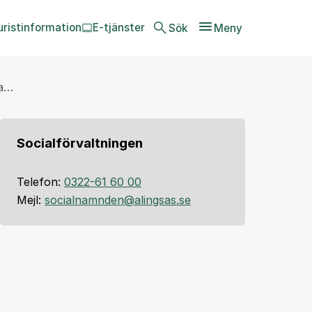
uristinformation
E-tjänster
Sök
Meny
ba…
Socialförvaltningen
Telefon:
0322-61 60 00
Mejl:
socialnamnden@alingsas.se