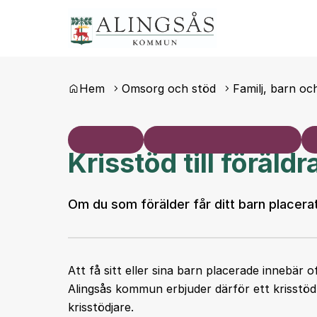
Du är här:
Hem
Omsorg och stöd
Familj, barn o
Krisstöd till föräld
Om du som förälder får ditt barn placerat 
Att få sitt eller sina barn placerade innebär
Alingsås kommun erbjuder därför ett krisstöd
krisstödjare.