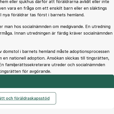
hem eller sjukhus därför att föräldrarna avlidit eller inte
en vara en fråga om ett enskilt barn eller en släktings
l nya föräldrar tas först i barnets hemland.
öker man hos socialnämnden om medgivande. En utredning
rmåga. Innan utredningen är färdig kräver socialnämnden
av domstol i barnets hemland måste adoptionsprocessen
en nationell adoption. Ansökan skickas till tingsrätten,
En familjerättssekreterare utreder och socialnämnden
 tingsrätten för avgörande.
ätt och föräldraskapsstöd