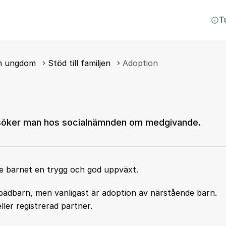
T
ch ungdom
Stöd till familjen
Adoption
 ansöker man hos socialnämnden om medgivande.
 ge barnet en trygg och god uppväxt.
pädbarn, men vanligast är adoption av närstående barn.
ler registrerad partner.