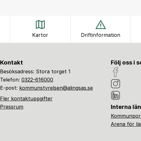
Kartor
Driftinformation
Kontakt
Följ oss i 
Besöksadress: Stora torget 1
Telefon:
0322-616000
E-post:
kommunstyrelsen@alingsas.se
Fler kontaktuppgifter
Interna lä
Pressrum
Kommunport
Arena för l