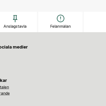
Anslagstavla
Felanmälan
sociala medier
nkar
alen
ärande