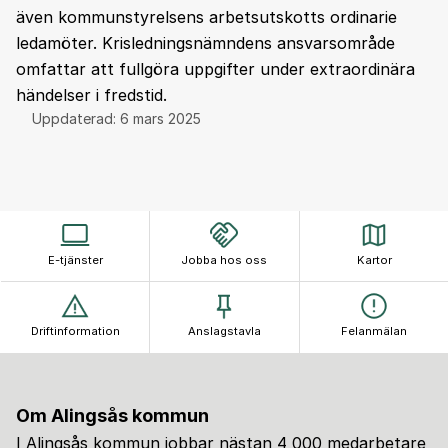
även kommunstyrelsens arbetsutskotts ordinarie
ledamöter. Krisledningsnämndens ansvarsområde
omfattar att fullgöra uppgifter under extraordinära
händelser i fredstid.
Uppdaterad:
6 mars 2025
E-tjänster
Jobba hos oss
Kartor
Driftinformation
Anslagstavla
Felanmälan
Om Alingsås kommun
I Alingsås kommun jobbar nästan 4 000 medarbetare