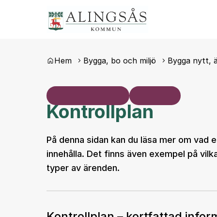
Du är här:
Hem
Bygga, bo och miljö
Bygga nytt, ä
Kontrollplan
På denna sidan kan du läsa mer om vad en
innehålla. Det finns även exempel på vilk
typer av ärenden.
Kontrollplan – kortfattad infor