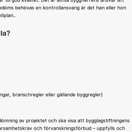
 till god kvalitet. Det är alltså byggherrens ansvar att
bedöms behövas en kontrollansvarig är det han eller hon
lplan..
la?
ingar, branschregler eller gällande byggregler)
dömning av projektet och ska visa att bygglagstiftningens
varsamhetskrav och förvanskningsförbud – uppfylls och