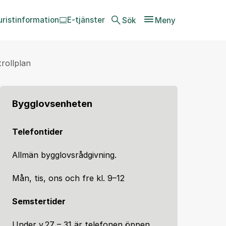
uristinformation
E-tjänster
Sök
Meny
rollplan
Bygglovsenheten
Telefontider
Allmän bygglovsrådgivning.
Mån, tis, ons och fre kl. 9–12
Semstertider
Under v.27 – 31 är telefonen öppen