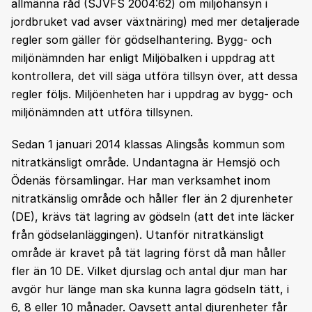
allmänna råd (SJVFS 2004:62) om miljöhänsyn i
jordbruket vad avser växtnäring) med mer detaljerade
regler som gäller för gödselhantering. Bygg- och
miljönämnden har enligt Miljöbalken i uppdrag att
kontrollera, det vill säga utföra tillsyn över, att dessa
regler följs. Miljöenheten har i uppdrag av bygg- och
miljönämnden att utföra tillsynen.
Sedan 1 januari 2014 klassas Alingsås kommun som
nitratkänsligt område. Undantagna är Hemsjö och
Ödenäs församlingar. Har man verksamhet inom
nitratkänslig område och håller fler än 2 djurenheter
(DE), krävs tät lagring av gödseln (att det inte läcker
från gödselanläggingen). Utanför nitratkänsligt
område är kravet på tät lagring först då man håller
fler än 10 DE. Vilket djurslag och antal djur man har
avgör hur länge man ska kunna lagra gödseln tätt, i
6, 8 eller 10 månader. Oavsett antal djurenheter får