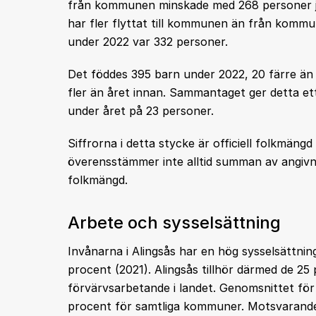
från kommunen minskade med 268 personer jäm
har fler flyttat till kommunen än från kommun
under 2022 var 332 personer.
Det föddes 395 barn under 2022, 20 färre än 
fler än året innan. Sammantaget ger detta ett
under året på 23 personer.
Siffrorna i detta stycke är officiell folkmän
överensstämmer inte alltid summan av angivn
folkmängd.
Arbete och sysselsättning
Invånarna i Alingsås har en hög sysselsättni
procent (2021). Alingsås tillhör därmed de 
förvärvsarbetande i landet. Genomsnittet fö
procent för samtliga kommuner. Motsvarande 