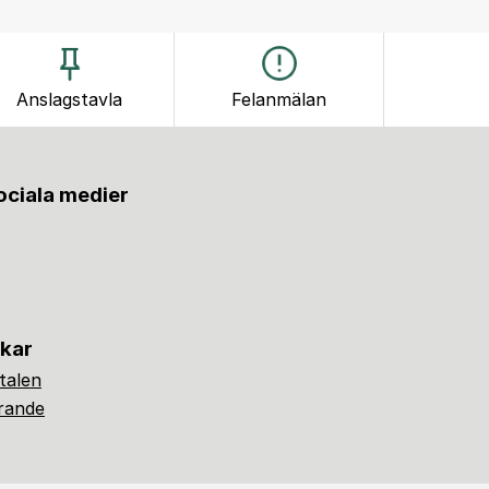
Anslagstavla
Felanmälan
sociala medier
nkar
alen
ärande