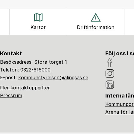
Kartor
Driftinformation
Kontakt
Följ oss i 
Besöksadress: Stora torget 1
Telefon:
0322-616000
E-post:
kommunstyrelsen@alingsas.se
Fler kontaktuppgifter
Interna lä
Pressrum
Kommunport
Arena för l