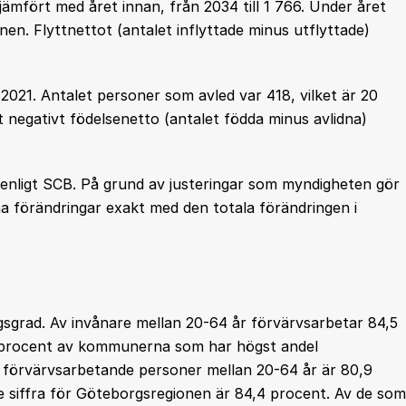
fört med året innan, från 2034 till 1 766. Under året
en. Flyttnettot (antalet inflyttade minus utflyttade)
2021. Antalet personer som avled var 418, vilket är 20
 negativt födelsenetto (antalet födda minus avlidna)
gd enligt SCB. På grund av justeringar som myndigheten gör
a förändringar exakt med den totala förändringen i
ngsgrad. Av invånare mellan 20-64 år förvärvsarbetar 84,5
25 procent av kommunerna som har högst andel
r förvärvsarbetande personer mellan 20-64 år är 80,9
siffra för Göteborgsregionen är 84,4 procent. Av de som