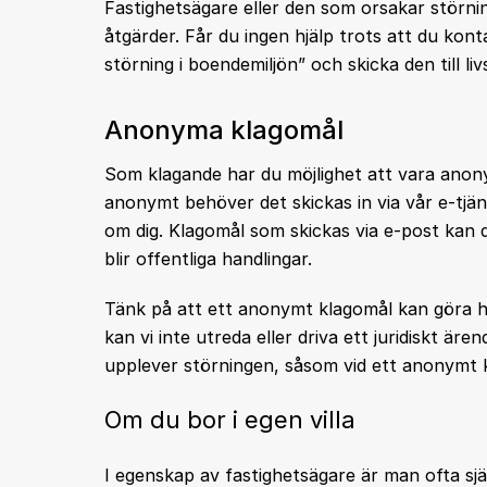
Fastighetsägare eller den som orsakar störnin
åtgärder. Får du ingen hjälp trots att du kont
störning i boendemiljön” och skicka den till l
Anonyma klagomål
Som klagande har du möjlighet att vara anon
anonymt behöver det skickas in via vår e-tjäns
om dig. Klagomål som skickas via e-post ka
blir offentliga handlingar.
Tänk på att ett anonymt klagomål kan göra han
kan vi inte utreda eller driva ett juridiskt är
upplever störningen, såsom vid ett anonymt 
Om du bor i egen villa
I egenskap av fastighetsägare är man ofta själ