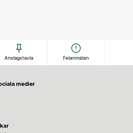
Anslagstavla
Felanmälan
sociala medier
nkar