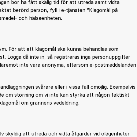
gen bör ha fått skälig tid för att utreda samt vidta
aktat berörd person, fyll i e-tjänsten ”Klagomål på
ivsmedel- och hälsaenheten.
ym. För att ett klagomål ska kunna behandlas som
t. Logga då inte in, så registreras inga personuppgifter
n däremot inte vara anonyma, eftersom e-postmeddelanden
dläggningen svårare eller i vissa fall omöjlig. Exempelvis
ende om störning om vi inte kan styrka att någon faktiskt
klagomål om grannens vedeldning.
v skyldig att utreda och vidta åtgärder vid olägenheter.