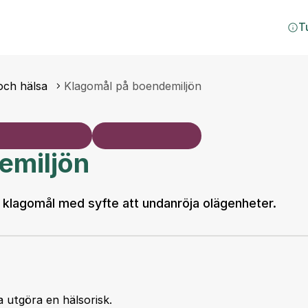
T
och hälsa
Klagomål på boendemiljön
emiljön
klagomål med syfte att undanröja olägenheter.
 utgöra en hälsorisk.