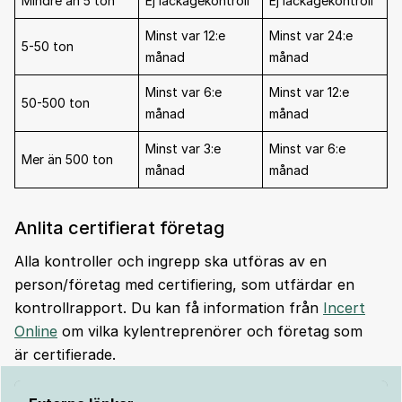
Mindre än 5 ton
Ej läckagekontroll
Ej läckagekontroll
Minst var 12:e
Minst var 24:e
5-50 ton
månad
månad
Minst var 6:e
Minst var 12:e
50-500 ton
månad
månad
Minst var 3:e
Minst var 6:e
Mer än 500 ton
månad
månad
Anlita certifierat företag
Alla kontroller och ingrepp ska utföras av en
person/företag med certifiering, som utfärdar en
kontrollrapport. Du kan få information från
Incert
Online
om vilka kylentreprenörer och företag som
är certifierade.