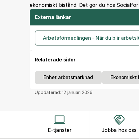
ekonomiskt bistånd. Det gör du hos Socialför
Externa länkar
Arbetsförmedlingen - När du blir arbetsl
Relaterade sidor
Enhet arbetsmarknad
Ekonomiskt 
Uppdaterad:
12 januari 2026
E-tjänster
Jobba hos oss