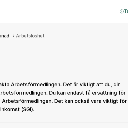
T
knad
Arbetslöshet
akta Arbetsförmedlingen. Det är viktigt att du, din
 Arbetsförmedlingen. Du kan endast få ersättning för
 Arbetsförmedlingen. Det kan också vara viktigt för
 inkomst (SGI).