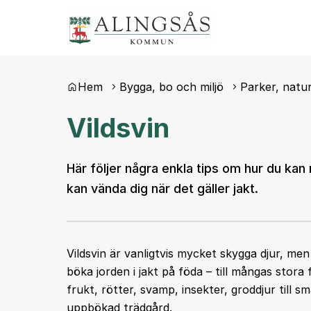
Du är här:
Hem
Bygga, bo och miljö
Parker, natur
Vildsvin
Här följer några enkla tips om hur du kan 
kan vända dig när det gäller jakt.
Vildsvin är vanligtvis mycket skygga djur, men 
böka jorden i jakt på föda – till mångas stora f
frukt, rötter, svamp, insekter, groddjur till s
uppbökad trädgård.