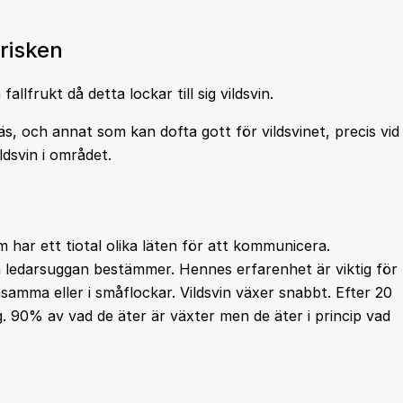
risken
allfrukt då detta lockar till sig vildsvin.
äs, och annat som kan dofta gott för vildsvinet, precis vid
ldsvin i området.
om har ett tiotal olika läten för att kommunicera.
na ledarsuggan bestämmer. Hennes erfarenhet är viktig för
samma eller i småflockar. Vildsvin växer snabbt. Efter 20
 90% av vad de äter är växter men de äter i princip vad