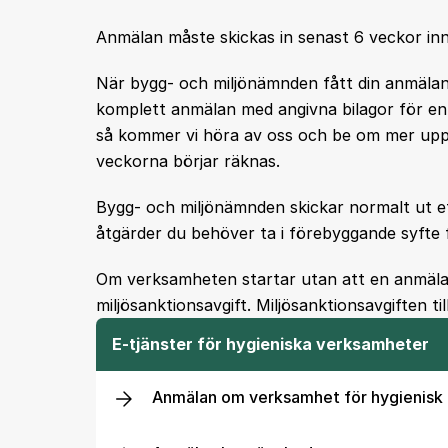
Anmälan måste skickas in senast 6 veckor in
När bygg- och miljönämnden fått din anmälan s
komplett anmälan med angivna bilagor för en
så kommer vi höra av oss och be om mer uppg
veckorna börjar räknas.
Bygg- och miljönämnden skickar normalt ut et
åtgärder du behöver ta i förebyggande syfte fö
Om verksamheten startar utan att en anmälan
miljösanktionsavgift. Miljösanktionsavgiften ti
E-tjänster för hygieniska verksamheter
Anmälan om verksamhet för hygienisk