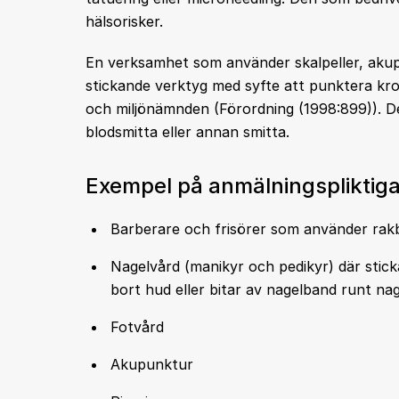
hälsorisker.
En verksamhet som använder skalpeller, akupu
stickande verktyg med syfte att punktera krop
och miljönämnden (Förordning (1998:899)). D
blodsmitta eller annan smitta.
Exempel på anmälningspliktig
Barberare och frisörer som använder rakb
Nagelvård (manikyr och pedikyr) där stic
bort hud eller bitar av nagelband runt nag
Fotvård
Akupunktur