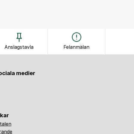
Anslagstavla
Felanmälan
sociala medier
nkar
alen
ärande