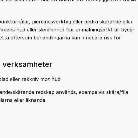
nkturnålar, piercingsverktyg eller andra skärande eller
pens hud eller slemhinnor har anmälningsplikt till bygg-
etta eftersom behandlingarna kan innebära risk för
a verksamheter
lad eller rakkniv mot hud
kande/skärande redskap används, exempelvis skära/fila
larna eller liknande