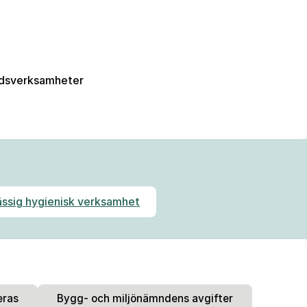
ddsverksamheter
ässig hygienisk verksamhet
eras
Bygg- och miljönämndens avgifter