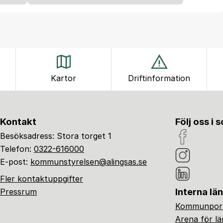
Kartor
Driftinformation
Kontakt
Följ oss i 
Besöksadress: Stora torget 1
Telefon:
0322-616000
E-post:
kommunstyrelsen@alingsas.se
Fler kontaktuppgifter
Interna lä
Pressrum
Kommunport
Arena för l