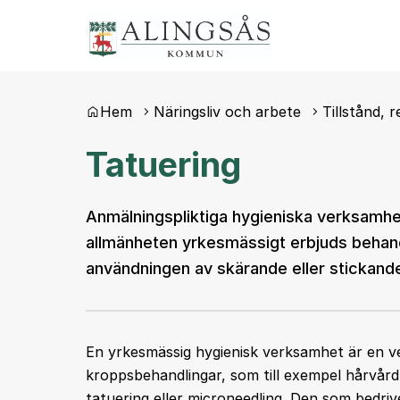
Du är här:
Hem
Näringsliv och arbete
Tillstånd, r
Tatuering
Anmälningspliktiga hygieniska verksamhet
allmänheten yrkesmässigt erbjuds behand
användningen av skärande eller stickand
En yrkesmässig hygienisk verksamhet är en v
kroppsbehandlingar, som till exempel hårvår
tatuering eller microneedling. Den som bedri