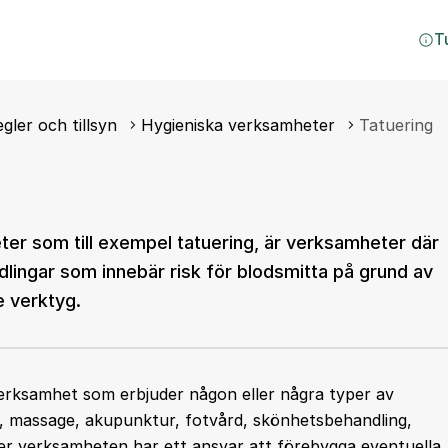
T
egler och tillsyn
Hygieniska verksamheter
Tatuering
er som till exempel tatuering, är verksamheter där
lingar som innebär risk för blodsmitta på grund av
e verktyg.
erksamhet som erbjuder någon eller några typer av
d, massage, akupunktur, fotvård, skönhetsbehandling,
ver verksamheten har ett ansvar att förebygga eventuella