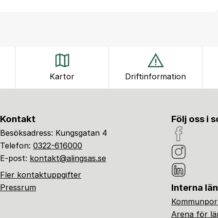
Kartor
Driftinformation
Kontakt
Följ oss i 
Besöksadress: Kungsgatan 4
Telefon:
0322-616000
E-post:
kontakt@alingsas.se
Fler kontaktuppgifter
Interna lä
Pressrum
Kommunport
Arena för l