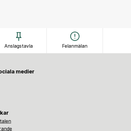
Anslagstavla
Felanmälan
sociala medier
nkar
alen
ärande