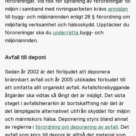
föroreningar. Vid risk för spridning av föroreningar till
miljön i samband med rivningsarbeten krävs
anmälan
till bygg- och miljönämnden enligt 28 § förordning om
miljöfarlig verksamhet och hälsoskydd. Upptäcker du
föroreningar ska du
underrätta
bygg- och
miljönämnden.
Avfall till deponi
Sedan år 2002 är det förbjudet att deponera
brännbart avfall och år 2005 utökades förbudet till
att omfatta allt organiskt avfall. Avfallsförebyggande
åtgärder ska vidtas så långt det är möjligt. Det sista
steget i avfallshierarkin är bortskaffning när det är
det lämpligaste alternativet utifrån skyddet för miljön
och människors hälsa. Deponering styrs bland annat
av reglerna i
förordning om deponering av avfall
. Det
avfall som körs till deponi är alltså det material som