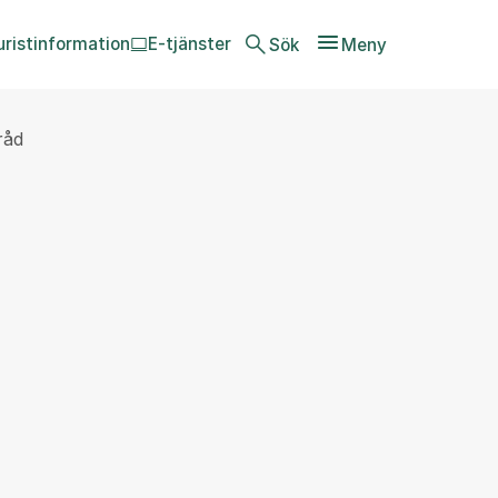
uristinformation
E-tjänster
Sök
Meny
råd