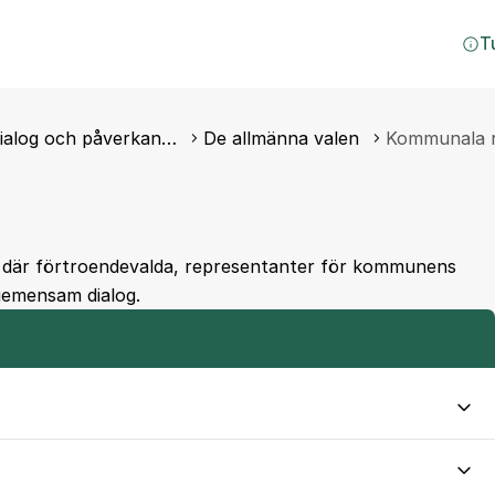
T
dialog och påverkan…
De allmänna valen
Kommunala 
d där förtroendevalda, representanter för kommunens
gemensam dialog.