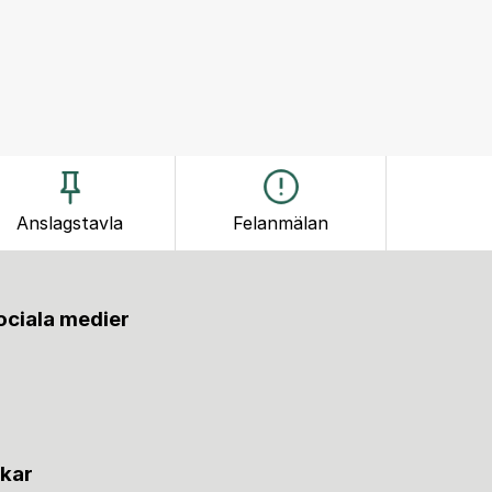
Anslagstavla
Felanmälan
sociala medier
nkar