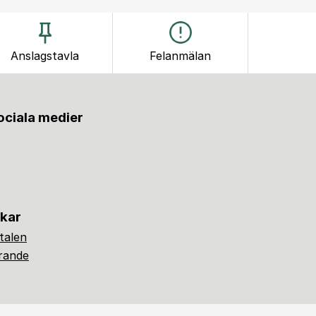
Anslagstavla
Felanmälan
sociala medier
nkar
alen
ärande