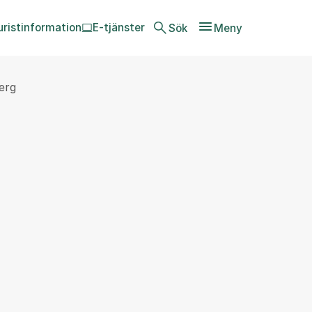
uristinformation
E-tjänster
Sök
Meny
erg