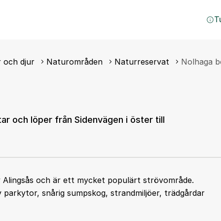
T
 och djur
Naturområden
Naturreservat
Nolhaga b
r och löper från Sidenvägen i öster till
av Alingsås och är ett mycket populärt strövområde.
v parkytor, snårig sumpskog, strandmiljöer, trädgårdar