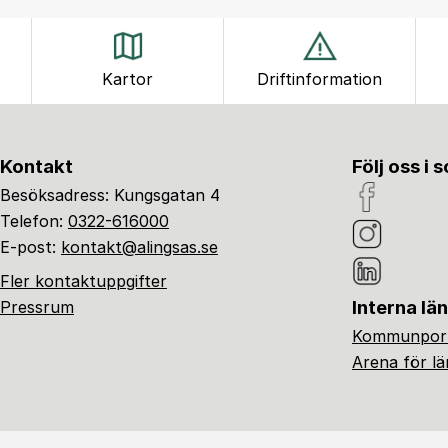
Kartor
Driftinformation
Kontakt
Följ oss i 
Besöksadress: Kungsgatan 4
Telefon:
0322-616000
E-post:
kontakt@alingsas.se
Fler kontaktuppgifter
Interna lä
Pressrum
Kommunport
Arena för l