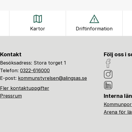
Kartor
Driftinformation
Kontakt
Följ oss i 
Besöksadress: Stora torget 1
Telefon:
0322-616000
E-post:
kommunstyrelsen@alingsas.se
Fler kontaktuppgifter
Interna lä
Pressrum
Kommunport
Arena för l