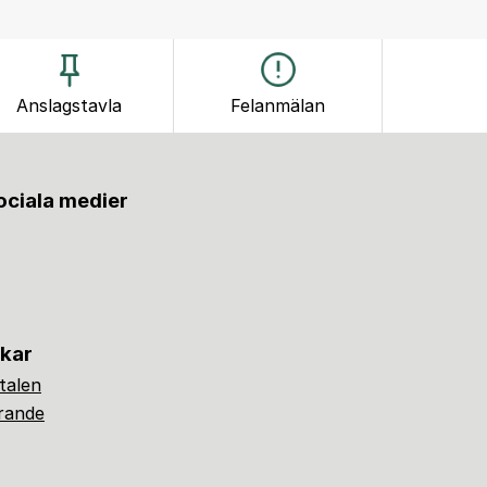
Anslagstavla
Felanmälan
sociala medier
nkar
alen
ärande