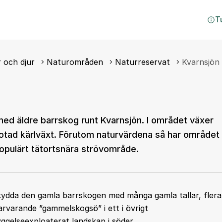
T
 och djur
Naturområden
Naturreservat
Kvarnsjön
ed äldre barrskog runt Kvarnsjön. I området växer
t hotad kärlväxt. Förutom naturvärdena så har området
opulärt tätortsnära strövområde.
kydda den gamla barrskogen med många gamla tallar, flera
rvarande ”gammelskogsö” i ett i övrigt
gelseexploaterat landskap i söder.