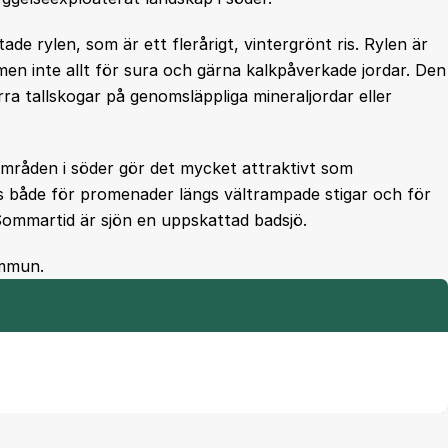
ade rylen, som är ett flerårigt, vintergrönt ris. Rylen är
n inte allt för sura och gärna kalkpåverkade jordar. Den
torra tallskogar på genomsläppliga mineraljordar eller
sområden i söder gör det mycket attraktivt som
 både för promenader längs vältrampade stigar och för
Sommartid är sjön en uppskattad badsjö.
ommun.