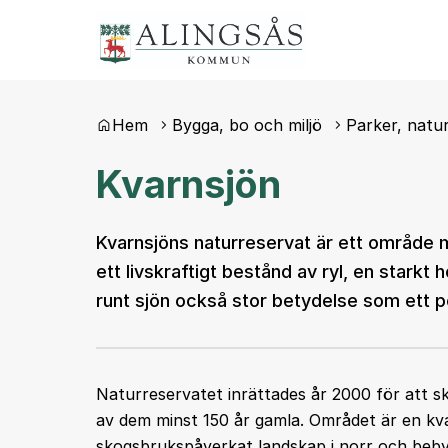
Du är här:
Hem
Bygga, bo och miljö
Parker, natur
Kvarnsjön
Kvarnsjöns naturreservat är ett område m
ett livskraftigt bestånd av ryl, en stark
runt sjön också stor betydelse som ett p
Naturreservatet inrättades år 2000 för att s
av dem minst 150 år gamla. Området är en kva
skogsbrukspåverkat landskap i norr och bebyg