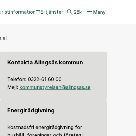
uristinformation
E-tjänster
Sök
Meny
 el
Kontakta Alingsås kommun
Telefon: 0322-61 60 00
Mejl:
kommunstyrelsen@alingsas.se
Energirådgivning
Kostnadsfri energirådgivning för
hushåll, föreningar och företag i