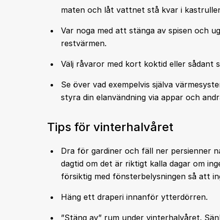
maten och låt vattnet stå kvar i kastrullen
Var noga med att stänga av spisen och ugne
restvärmen.
Välj råvaror med kort koktid eller sådant
Se över vad exempelvis själva värmesystem
styra din elanvändning via appar och andr
Tips för vinterhalvåret
Dra för gardiner och fäll ner persienner n
dagtid om det är riktigt kalla dagar om in
försiktig med fönsterbelysningen så att i
Häng ett draperi innanför ytterdörren.
”Stäng av” rum under vinterhalvåret. Sänk