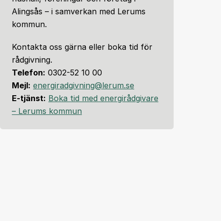
Alingsås – i samverkan med Lerums
kommun.
Kontakta oss gärna eller boka tid för
rådgivning.
Telefon:
0302-52 10 00
Mejl:
energiradgivning@lerum.se
E-tjänst:
Boka tid med energirådgivare
– Lerums kommun