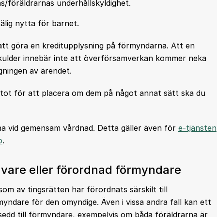
s/föräldrarnas underhållskyldighet.
lig nytta för barnet.
att göra en kreditupplysning på förmyndarna. Att en
skulder innebär inte att överförsamverkan kommer neka
gningen av ärendet.
ntot för att placera om dem på något annat sätt ska du
na vid gemensam vårdnad. Detta gäller även för
e-tjänsten
o
.
vare eller förordnad förmyndare
som av tingsrätten har förordnats särskilt till
yndare för den omyndige. Även i vissa andra fall kan ett
sedd till förmyndare, exempelvis om båda föräldrarna är