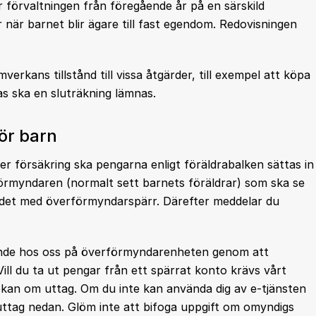
 förvaltningen från föregående år på en särskild
 när barnet blir ägare till fast egendom. Redovisningen
kans tillstånd till vissa åtgärder, till exempel att köpa
as ska en sluträkning lämnas.
ör barn
r försäkring ska pengarna enligt föräldrabalken sättas in
örmyndaren (normalt sett barnets föräldrar) som ska se
e det med överförmyndarspärr. Därefter meddelar du
rende hos oss på överförmyndarenheten genom att
 Vill du ta ut pengar från ett spärrat konto krävs vårt
ökan om uttag. Om du inte kan använda dig av e-tjänsten
uttag nedan. Glöm inte att bifoga uppgift om omyndigs