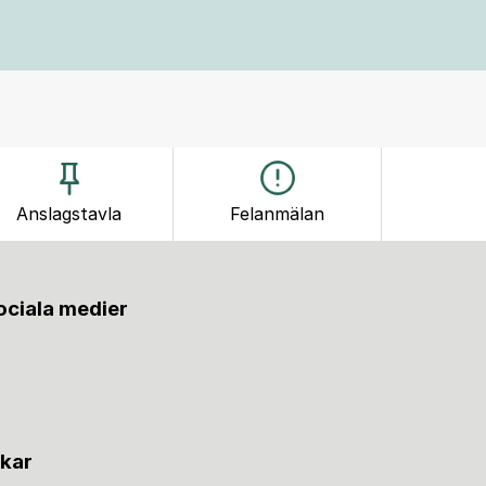
Anslagstavla
Felanmälan
sociala medier
nkar