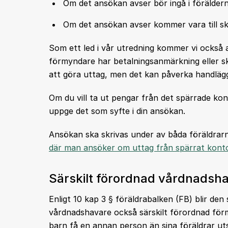
Om det ansökan avser bör ingå i föräldern
Om det ansökan avser kommer vara till skä
Som ett led i vår utredning kommer vi också 
förmyndare har betalningsanmärkning eller 
att göra uttag, men det kan påverka handläg
Om du vill ta ut pengar från det spärrade ko
uppge det som syfte i din ansökan.
Ansökan ska skrivas under av båda föräldrar
där man ansöker om uttag från spärrat kont
Särskilt förordnad vårdnadsha
Enligt 10 kap 3 § föräldrabalken (FB) blir den 
vårdnadshavare också särskilt förordnad förm
barn få en annan person än sina föräldrar ut