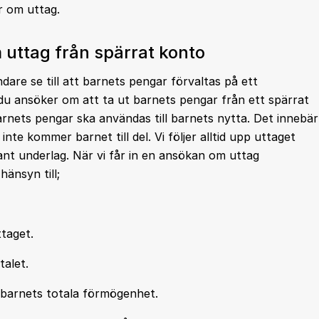
r om uttag.
uttag från spärrat konto
are se till att barnets pengar förvaltas på ett
du ansöker om att ta ut barnets pengar från ett spärrat
nets pengar ska användas till barnets nytta. Det innebär
nte kommer barnet till del. Vi följer alltid upp uttaget
ant underlag. När vi får in en ansökan om uttag
änsyn till;
taget.
talet.
ll barnets totala förmögenhet.