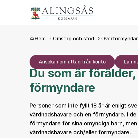
Du är här:
Hem
Omsorg och stöd
Överförmyndar
Ansökan om uttag från konto
Lämna
Du som är förälder,
förmyndare
Personer som inte fyllt 18 år är enligt s
vårdnadshavare och en förmyndare. I de f
förmyndare för sina omyndiga barn, men 
vårdnadshavare och/eller förmyndare.