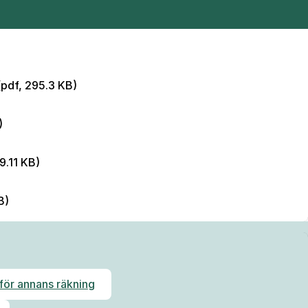
(pdf, 295.3 KB)
)
9.11 KB)
B)
ör annans räkning