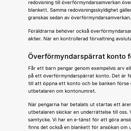
redovisning till överförmyndarsamverkan över
blankett. Samma redovisningsskyldighet gäller
granskas sedan av överförmyndarsamverkan.
Föräldrarna behöver också överförmyndarsamver
aktier. När en kontrollerad förvaltning avslut
Överförmyndarspärrat konto f
Får ett barn pengar genom exempelvis arv elle
på ett överförmyndarspärrat konto. Det är f
till att öppna ett konto och be banken förs
utbetalaren om kontonumret.
När pengarna har betalats ut startas ett ä
utbetalaren skickar en underrättelse till oss.
samtycke. Vi har en e-tänst för att göra ans
finns det också en blankett för ansökan om 