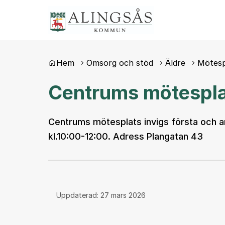
Du är här:
Hem
Omsorg och stöd
Äldre
Mötesp
Centrums mötespl
Centrums mötesplats invigs första och an
kl.10:00-12:00. Adress Plangatan 43
Uppdaterad:
27 mars 2026