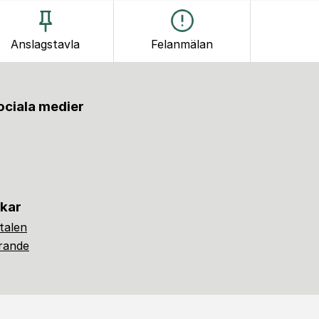
Anslagstavla
Felanmälan
sociala medier
nkar
alen
ärande