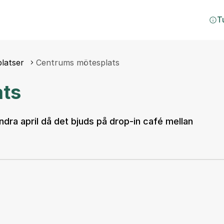
T
latser
Centrums mötesplats
ats
dra april då det bjuds på drop-in café mellan