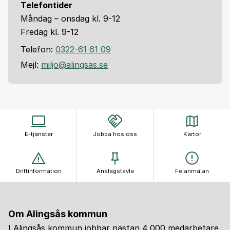
Telefontider
Måndag – onsdag kl. 9-12
Fredag kl. 9-12
Telefon:
0322-61 61 09
Mejl:
miljo@alingsas.se
E-tjänster
Jobba hos oss
Kartor
Driftinformation
Anslagstavla
Felanmälan
Om Alingsås kommun
I Alingsås kommun jobbar nästan 4 000 medarbetare