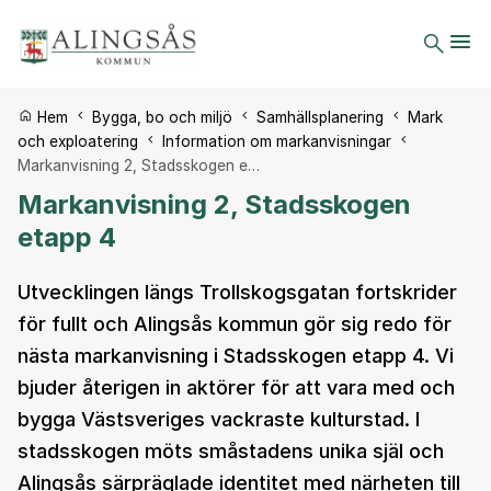
Du är här:
Hem
Bygga, bo och miljö
Samhällsplanering
Mark
och exploatering
Information om markanvisningar
Markanvisning 2, Stadsskogen e…
Markanvisning 2, Stadsskogen
etapp 4
Utvecklingen längs Trollskogsgatan fortskrider
för fullt och Alingsås kommun gör sig redo för
nästa markanvisning i Stadsskogen etapp 4. Vi
bjuder återigen in aktörer för att vara med och
bygga Västsveriges vackraste kulturstad. I
stadsskogen möts småstadens unika själ och
Alingsås särpräglade identitet med närheten till