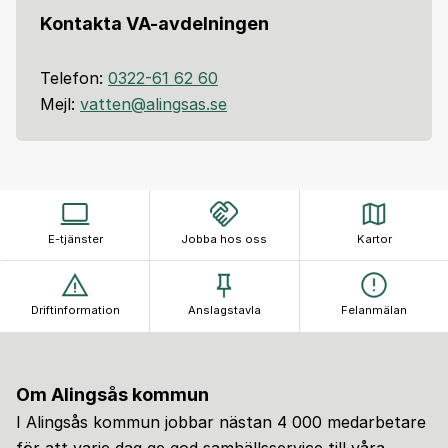
Kontakta VA-avdelningen
Telefon:
0322-61 62 60
Mejl:
vatten@alingsas.se
E-tjänster
Jobba hos oss
Kartor
Driftinformation
Anslagstavla
Felanmälan
Om Alingsås kommun
I Alingsås kommun jobbar nästan 4 000 medarbetare
för att varje dag ge god samhällsservice till våra