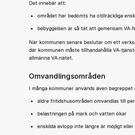
Det innebär att:
området har bedömts ha otillräckliga enski
bebyggelsen är så tät att gemensam VA‑fö
När kommunen senare beslutar om ett verksam
där kommunen måste tillhandahålla VA-tjänster
allmänna VA‑nätet.
Omvandlingsområden
I många kommuner används även begreppet o
äldre fritidshusområden omvandlas till 
belastningen på mark och vatten ökar
enskilda avlopp inte längre är möjligt elle