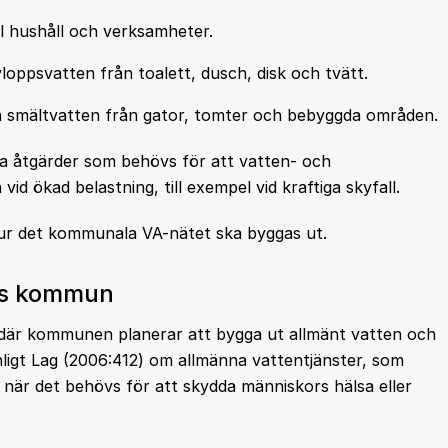
ll hushåll och verksamheter.
loppsvatten från toalett, dusch, disk och tvätt.
h smältvatten från gator, tomter och bebyggda områden.
ka åtgärder som behövs för att vatten- och
d ökad belastning, till exempel vid kraftiga skyfall.
hur det kommunala VA-nätet ska byggas ut.
ås kommun
där kommunen planerar att bygga ut allmänt vatten och
igt Lag (2006:412) om allmänna vattentjänster, som
är det behövs för att skydda människors hälsa eller