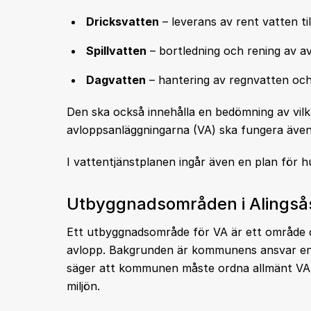
Dricksvatten
– leverans av rent vatten ti
Spillvatten
– bortledning och rening av av
Dagvatten
– hantering av regnvatten oc
Den ska också innehålla en bedömning av vil
avloppsanläggningarna (VA) ska fungera även vi
I vattentjänstplanen ingår även en plan för 
Utbyggnadsområden i Alings
Ett utbyggnadsområde för VA är ett område 
avlopp. Bakgrunden är kommunens ansvar enl
säger att kommunen måste ordna allmänt VA n
miljön.