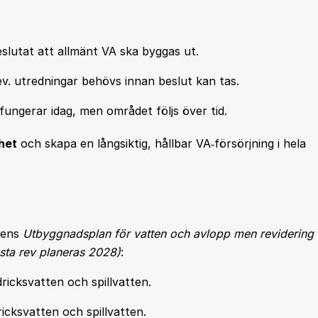
lutat att allmänt VA ska byggas ut.
v. utredningar behövs innan beslut kan tas.
fungerar idag, men området följs över tid.
het
och skapa en långsiktig, hållbar VA‑försörjning i hela
nens
Utbyggnadsplan för vatten och avlopp men revidering
sta rev planeras 2028)
:
icksvatten och spillvatten.
icksvatten och spillvatten.