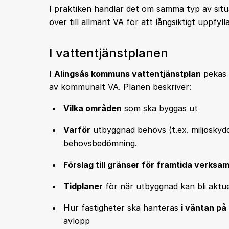
I praktiken handlar det om samma typ av sit
över till allmänt VA för att långsiktigt uppfyll
I vattentjänstplanen
I
Alingsås kommuns vattentjänstplan
pekas 
av kommunalt VA. Planen beskriver:
Vilka områden
som ska byggas ut
Varför
utbyggnad behövs (t.ex. miljöskydd,
behovsbedömning.
Förslag till gränser för framtida verk
Tidplaner
för när utbyggnad kan bli aktue
Hur fastigheter ska hanteras
i väntan på
avlopp