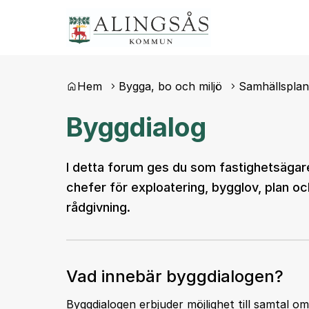
Du är här:
Hem
Bygga, bo och miljö
Samhällsplan
Byggdialog
I detta forum ges du som fastighetsägare
chefer för exploatering, bygglov, plan oc
rådgivning.
Vad innebär byggdialogen?
Byggdialogen erbjuder möjlighet till samtal o