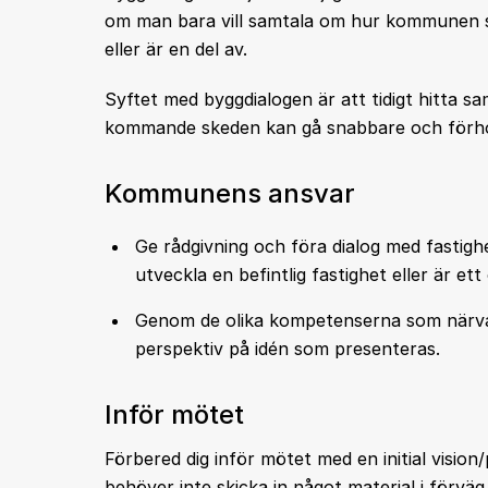
om man bara vill samtala om hur kommunen s
eller är en del av.
Syftet med byggdialogen är att tidigt hitta s
kommande skeden kan gå snabbare och förhop
Kommunens ansvar
Ge rådgivning och föra dialog med fastigh
utveckla en befintlig fastighet eller är et
Genom de olika kompetenserna som närvar
perspektiv på idén som presenteras.
Inför mötet
Förbered dig inför mötet med en initial vision
behöver inte skicka in något material i förvä