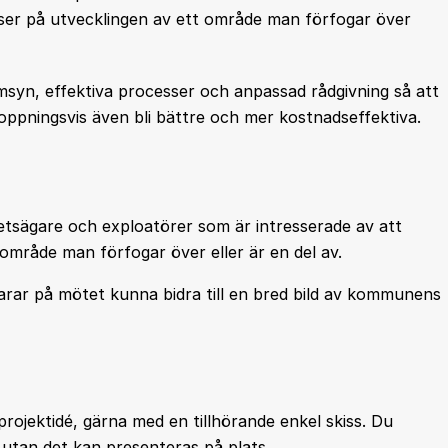
er på utvecklingen av ett område man förfogar över
amsyn, effektiva processer och anpassad rådgivning så att
pningsvis även bli bättre och mer kostnadseffektiva.
etsägare och exploatörer som är intresserade av att
t område man förfogar över eller är en del av.
ar på mötet kunna bidra till en bred bild av kommunens
/projektidé, gärna med en tillhörande enkel skiss. Du
g utan det kan presenteras på plats.