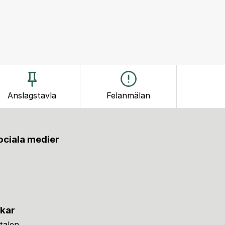
Anslagstavla
Felanmälan
sociala medier
nkar
alen