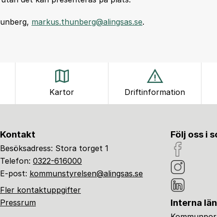
hunberg,
markus.thunberg@alingsas.se
.
Kartor
Driftinformation
Kontakt
Följ oss i 
Besöksadress: Stora torget 1
Telefon:
0322-616000
E-post:
kommunstyrelsen@alingsas.se
Fler kontaktuppgifter
Interna lä
Pressrum
Kommunport