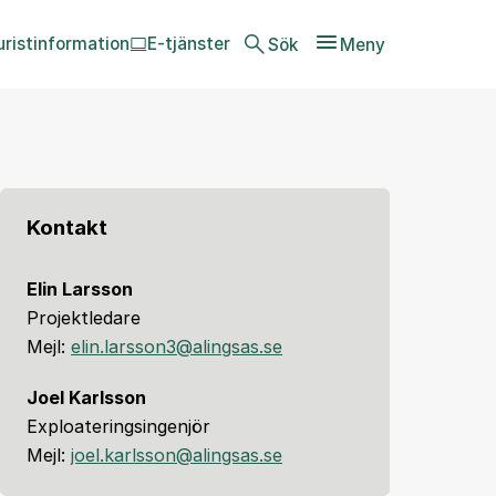
uristinformation
E-tjänster
Sök
Meny
Kontakt
Elin Larsson
Projektledare
Mejl:
elin.larsson3@alingsas.se
Joel Karlsson
Exploateringsingenjör
Mejl:
joel.karlsson@alingsas.se