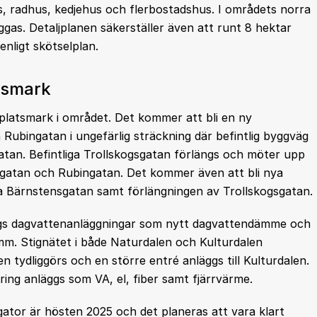
us, radhus, kedjehus och flerbostadshus. I områdets norra
ggas. Detaljplanen säkerställer även att runt 8 hektar
enligt skötselplan.
tsmark
latsmark i området. Det kommer att bli en ny
ubingatan i ungefärlig sträckning där befintlig byggväg
tan. Befintliga Trollskogsgatan förlängs och möter upp
gatan och Rubingatan. Det kommer även att bli nya
 Bärnstensgatan samt förlängningen av Trollskogsgatan.
ggs dagvattenanläggningar som nytt dagvattendämme och
amm. Stignätet i både Naturdalen och Kulturdalen
n tydliggörs och en större entré anläggs till Kulturdalen.
ring anläggs som VA, el, fiber samt fjärrvärme.
tor är hösten 2025 och det planeras att vara klart