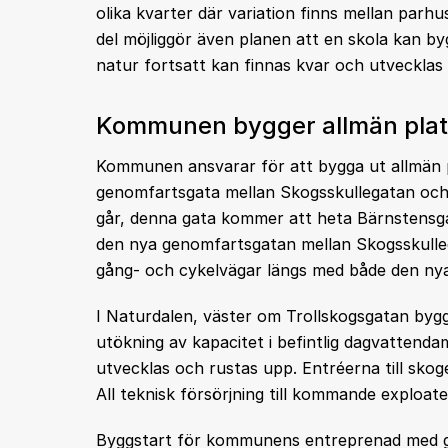
olika kvarter där variation finns mellan parh
del möjliggör även planen att en skola kan by
natur fortsatt kan finnas kvar och utvecklas 
Kommunen bygger allmän pla
Kommunen ansvarar för att bygga ut allmän p
genomfartsgata mellan Skogsskullegatan och R
går, denna gata kommer att heta Bärnstensga
den nya genomfartsgatan mellan Skogsskulle
gång- och cykelvägar längs med både den nya
I Naturdalen, väster om Trollskogsgatan by
utökning av kapacitet i befintlig dagvattend
utvecklas och rustas upp. Entréerna till skoge
All teknisk försörjning till kommande exploate
Byggstart för kommunens entreprenad med ga