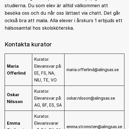
studierna. Du som elev är alltid välkommen att
besöka oss och du når oss lättast via chatt. Det går
också bra att maila. Alla elever i årskurs 1 erbjuds ett
hälsosamtal hos skolsköterska.
Kontakta kurator
Kurator.
Maria
Elevansvar på:
maria.offerlind@alingsas.se
Offerlind
EE, FS, NA,
NIU, TE, VO
Kurator.
Oskar
Elevansvar på:
oskar.nilsson@alingsas.se
Nilsson
AG, BF, ES, SA
Kurator.
Emma
Elevansvarar
emma.stromsten@alingsas.se