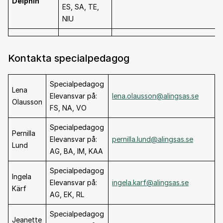
Delphin
ES, SA, TE,
NIU
Kontakta specialpedagog
Specialpedagog
Lena
Elevansvar på:
lena.olausson@alingsas.se
Olausson
FS, NA, VO
Specialpedagog
Pernilla
Elevansvar på:
pernilla.lund@alingsas.se
Lund
AG, BA, IM, KAA
Specialpedagog
Ingela
Elevansvar på:
ingela.karf@alingsas.se
Kärf
AG, EK, RL
Specialpedagog
Jeanette