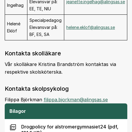
Elevansvar på:
jeanette.ingelhag@alingsas.se
Ingelhag
EE, TE, NIU
Specialpedagog
Helené
Elevansvar på:
helene.eklof@alingsas.se
Eklöf
BF, ES, SA
Kontakta skolläkare
Vår skolläkare Kristina Brandström kontaktas via
respektive skolsköterska.
Kontakta skolpsykolog
Filippa Björkman
filippa.bjorkman@alingsas.se
Bilagor
Drogpolicy for alstromergymnasiet24 (pdf,