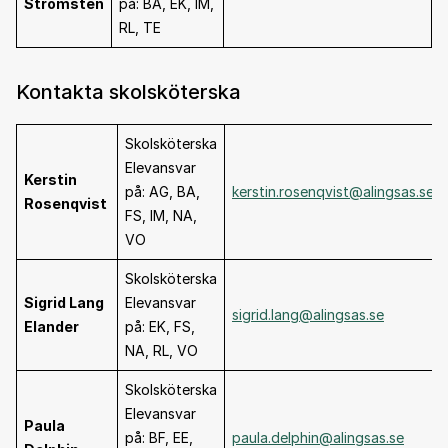
Strömsten
på: BA, EK, IM,
RL, TE
Kontakta skolsköterska
Skolsköterska
Elevansvar
Kerstin
på: AG, BA,
kerstin.rosenqvist@alingsas.se
Rosenqvist
FS, IM, NA,
VO
Skolsköterska
Sigrid Lang
Elevansvar
sigrid.lang@alingsas.se
Elander
på: EK, FS,
NA, RL, VO
Skolsköterska
Elevansvar
Paula
på: BF, EE,
paula.delphin@alingsas.se