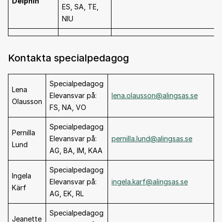
Delphin
ES, SA, TE,
NIU
Kontakta specialpedagog
Specialpedagog
Lena
Elevansvar på:
lena.olausson@alingsas.se
Olausson
FS, NA, VO
Specialpedagog
Pernilla
Elevansvar på:
pernilla.lund@alingsas.se
Lund
AG, BA, IM, KAA
Specialpedagog
Ingela
Elevansvar på:
ingela.karf@alingsas.se
Kärf
AG, EK, RL
Specialpedagog
Jeanette