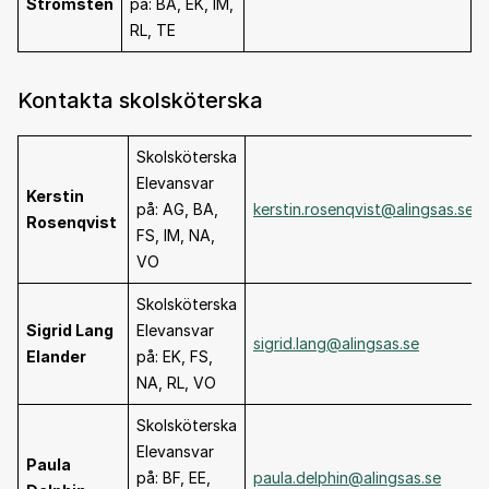
Strömsten
på: BA, EK, IM,
RL, TE
Kontakta skolsköterska
Skolsköterska
Elevansvar
Kerstin
på: AG, BA,
kerstin.rosenqvist@alingsas.se
Rosenqvist
FS, IM, NA,
VO
Skolsköterska
Sigrid Lang
Elevansvar
sigrid.lang@alingsas.se
Elander
på: EK, FS,
NA, RL, VO
Skolsköterska
Elevansvar
Paula
på: BF, EE,
paula.delphin@alingsas.se