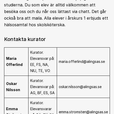
studierna. Du som elev är alltid välkommen att
besöka oss och du når oss lättast via chatt. Det går
också bra att maila. Alla elever i årskurs 1 erbjuds ett
hälsosamtal hos skolsköterska.
Kontakta kurator
Kurator.
Maria
Elevansvar på:
maria.offerlind@alingsas.se
Offerlind
EE, FS, NA,
NIU, TE, VO
Kurator.
Oskar
Elevansvar på:
oskar.nilsson@alingsas.se
Nilsson
AG, BF, ES, SA
Kurator.
Emma
Elevansvarar
emma.stromsten@alingsas.se