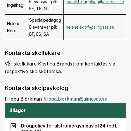
Elevansvar på:
jeanette.ingelhag@alingsas.se
Ingelhag
EE, TE, NIU
Specialpedagog
Helené
Elevansvar på:
helene.eklof@alingsas.se
Eklöf
BF, ES, SA
Kontakta skolläkare
Vår skolläkare Kristina Brandström kontaktas via
respektive skolsköterska.
Kontakta skolpsykolog
Filippa Björkman
filippa.bjorkman@alingsas.se
Bilagor
Drogpolicy for alstromergymnasiet24 (pdf,