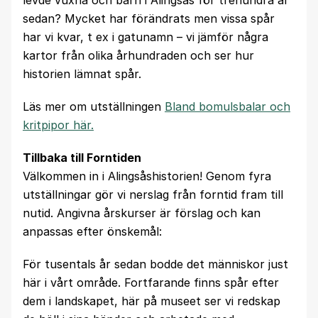
levde vuxna och barn i Alingsås för trehundra år
sedan? Mycket har förändrats men vissa spår
har vi kvar, t ex i gatunamn – vi jämför några
kartor från olika århundraden och ser hur
historien lämnat spår.
Läs mer om utställningen
Bland bomulsbalar och
kritpipor här.
Tillbaka till Forntiden
Välkommen in i Alingsåshistorien! Genom fyra
utställningar gör vi nerslag från forntid fram till
nutid. Angivna årskurser är förslag och kan
anpassas efter önskemål:
För tusentals år sedan bodde det människor just
här i vårt område. Fortfarande finns spår efter
dem i landskapet, här på museet ser vi redskap