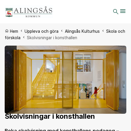
Du är här:
Hem
Uppleva och göra
Alingsås Kulturhus
Skola och
förskola
Skolvisningar i konsthallen
Skolvisningar i konsthallen
Boka skolvisning med konsthallens pedagog –