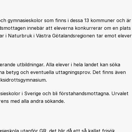
 och gymnasieskolor som finns i dessa 13 kommuner och är
dsmottagen innebär att eleverna konkurrerar om en plats
ar i Naturbruk i Västra Götalandsregionen tar emot elever
rande utbildningar. Alla elever i hela landet kan söka
na betyg och eventuella uttagningsprov. Det finns även
riksidrottsgymnasium.
sieskolor i Sverige och bli förstahandsmottagna. Urvalet
rens med alla andra sökande.
skola utanför GR, det blir då ett så kallat frisök.