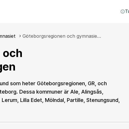
T
mnasiet
Göteborgsregionen och gymnasie…
 och
gen
bund som heter Göteborgsregionen, GR, och
eborg. Dessa kommuner är Ale, Alingsås,
erum, Lilla Edet, Mölndal, Partille, Stenungsund,