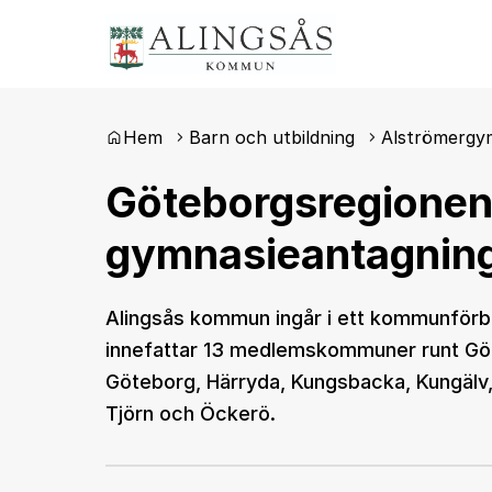
Du är här:
Hem
Barn och utbildning
Alströmergy
Göteborgsregionen
gymnasieantagnin
Alingsås kommun ingår i ett kommunför
innefattar 13 medlemskommuner runt Göt
Göteborg, Härryda, Kungsbacka, Kungälv, L
Tjörn och Öckerö.