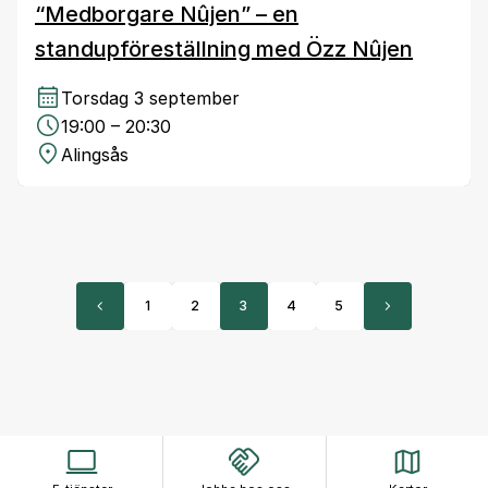
“Medborgare Nûjen” – en
standupföreställning med Özz Nûjen
Torsdag 3 september
19:00 – 20:30
Alingsås
1
2
3
4
5