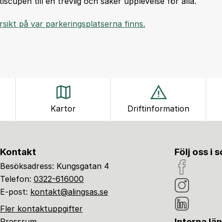
scupen till en trevlig och säker upplevelse för alla.
rsikt på var parkeringsplatserna finns.
Kartor
Driftinformation
Kontakt
Följ oss i 
Besöksadress: Kungsgatan 4
Telefon:
0322-616000
E-post:
kontakt@alingsas.se
Fler kontaktuppgifter
Interna lä
Pressrum