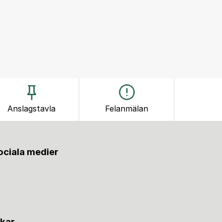
Anslagstavla
Felanmälan
sociala medier
nkar