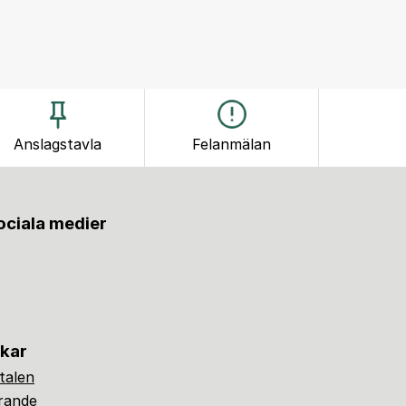
Anslagstavla
Felanmälan
sociala medier
nkar
alen
ärande