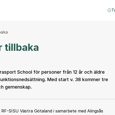
T
baka
 tillbaka
rasport School för personer från 12 år och äldre
l funktionsnedsättning. Med start v. 38 kommer tre
 och gemenskap.
v RF-SISU Västra Götaland i samarbete med Alingsås