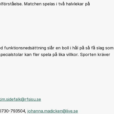
förståelse. Matchen spelas i två halvlekar på
d funktionsnedsättning slår en boll i hål på så få slag som
ecialstolar kan fler spela på lika villkor. Sporten kräver
kim.sidefalk@rfsisu.se
 0730-793504,
johanna.madicken@live.se