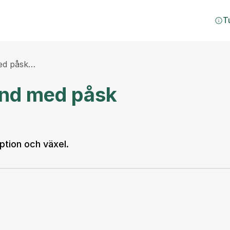
T
med påsk…
and med påsk
ption och växel.