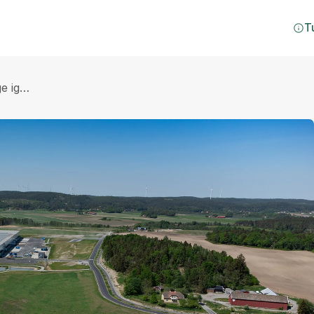
T
ge ig…