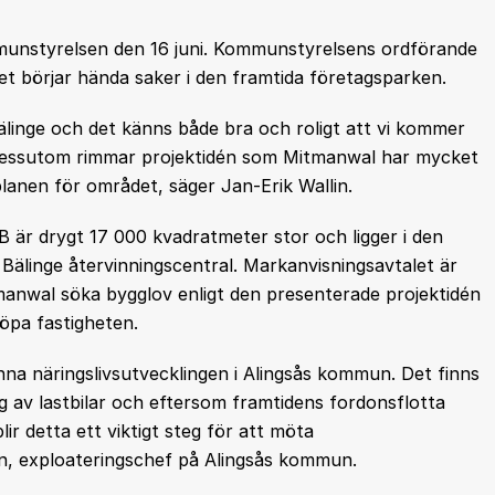
mmunstyrelsen den 16 juni. Kommunstyrelsens ordförande
 det börjar hända saker i den framtida företagsparken.
 Bälinge och det känns både bra och roligt att vi kommer
 Dessutom rimmar projektidén som Mitmanwal har mycket
lanen för området, säger Jan-Erik Wallin.
B är drygt 17 000 kvadratmeter stor och ligger i den
Bälinge återvinningscentral. Markanvisningsavtalet är
tmanwal söka bygglov enligt den presenterade projektidén
köpa fastigheten.
nna näringslivsutvecklingen i Alingsås kommun. Det finns
g av lastbilar och eftersom framtidens fordonsflotta
ir detta ett viktigt steg för att möta
n, exploateringschef på Alingsås kommun.